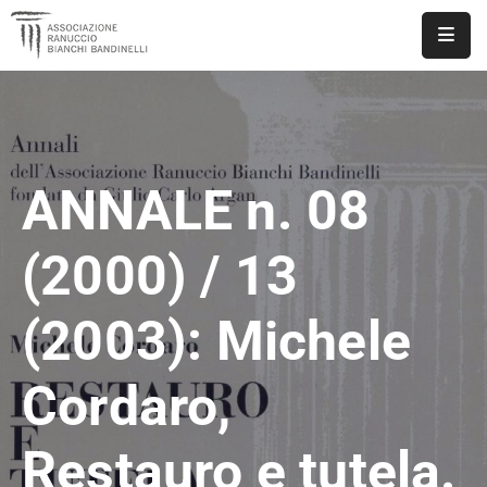
ASSOCIAZIONE
NOTIZIE
ANNALE n. 08
DOCUMENTI
EVENTI
(2000) / 13
PUBBLICAZIONI
(2003): Michele
CONTATTI
Cordaro,
Restauro e tutela.