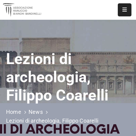
ASSOCIAZIONE
NOTIZIE
Lezioni di
DOCUMENTI
EVENTI
archeologia,
PUBBLICAZIONI
Filippo Coarelli
CONTATTI
Home
News
Lezioni di archeologia, Filippo Coarelli