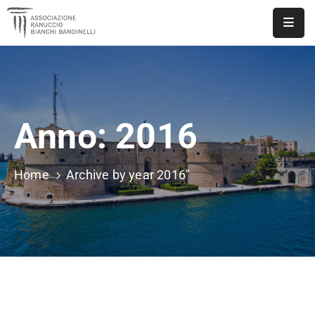
ASSOCIAZIONE
NOTIZIE
Anno:
2016
DOCUMENTI
EVENTI
Home
Archive by year 2016"
PUBBLICAZIONI
CONTATTI