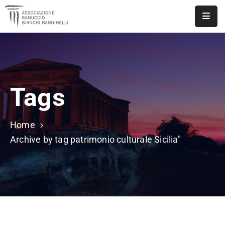
ASSOCIAZIONE
NOTIZIE
Tags
DOCUMENTI
EVENTI
Home
PUBBLICAZIONI
Archive by tag patrimonio culturale Sicilia"
CONTATTI