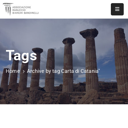
ASSOCIAZIONE
NOTIZIE
Tags
DOCUMENTI
EVENTI
Home
Archive by tag Carta di Catania"
PUBBLICAZIONI
CONTATTI