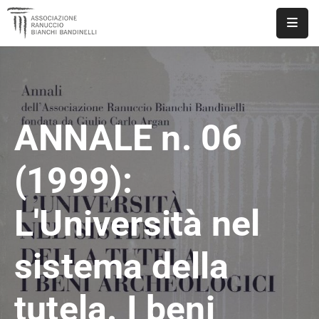
ASSOCIAZIONE
NOTIZIE
ANNALE n. 06
DOCUMENTI
EVENTI
(1999):
PUBBLICAZIONI
L'Università nel
CONTATTI
sistema della
tutela. I beni