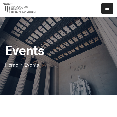
ASSOCIAZIONE
NOTIZIE
Events
DOCUMENTI
EVENTI
Home
Events
PUBBLICAZIONI
CONTATTI