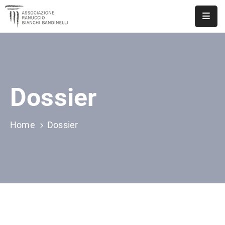
ASSOCIAZIONE
NOTIZIE
Dossier
DOCUMENTI
EVENTI
Home
Dossier
PUBBLICAZIONI
CONTATTI