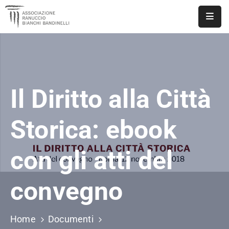
ASSOCIAZIONE
NOTIZIE
Il Diritto alla Città
DOCUMENTI
EVENTI
Storica: ebook
PUBBLICAZIONI
con gli atti del
CONTATTI
convegno
Home
Documenti