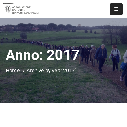
ASSOCIAZIONE
NOTIZIE
Anno:
2017
DOCUMENTI
EVENTI
Home
Archive by year 2017"
PUBBLICAZIONI
CONTATTI