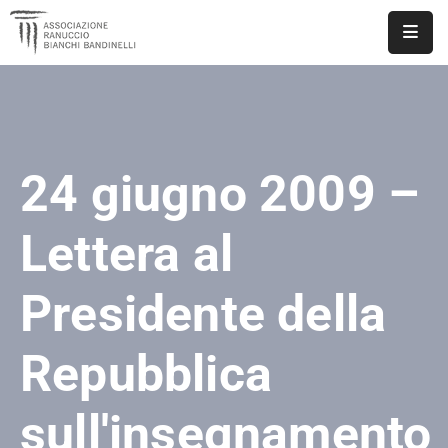
ASSOCIAZIONE
NOTIZIE
24 giugno 2009 –
DOCUMENTI
EVENTI
Lettera al
PUBBLICAZIONI
Presidente della
CONTATTI
Repubblica
sull'insegnamento