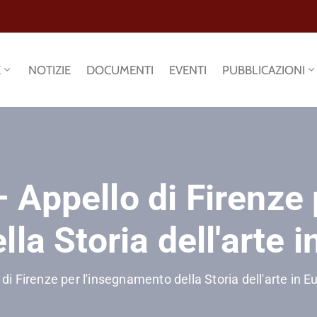
E
NOTIZIE
DOCUMENTI
EVENTI
PUBBLICAZIONI
Appello di Firenze 
la Storia dell'arte 
i Firenze per l'insegnamento della Storia dell'arte in E