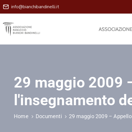
info@bianchibandinelli.it
ASSOCIAZION
29 maggio 2009 – 
l'insegnamento del
Home
Documenti
29 maggio 2009 – Appello d