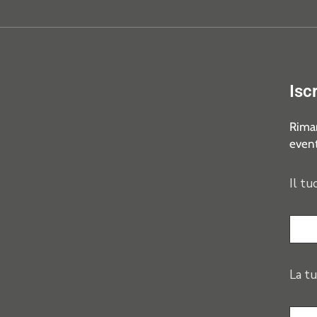
Isc
Riman
event
Il tu
La tu