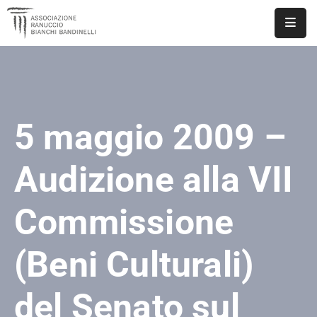
ASSOCIAZIONE
NOTIZIE
5 maggio 2009 –
DOCUMENTI
EVENTI
Audizione alla VII
PUBBLICAZIONI
Commissione
CONTATTI
(Beni Culturali)
del Senato sul