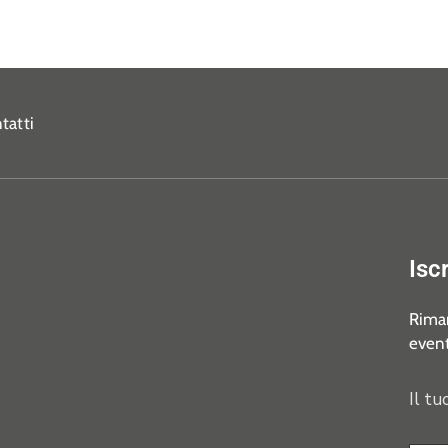
tatti
Isc
Riman
event
Il tu