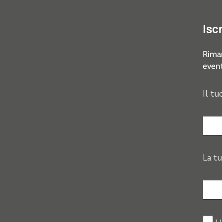
Isc
Riman
event
Il tu
La tu