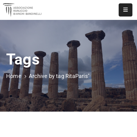
ASSOCIAZIONE
NOTIZIE
Tags
DOCUMENTI
EVENTI
Home
Archive by tag RitaParis"
PUBBLICAZIONI
CONTATTI