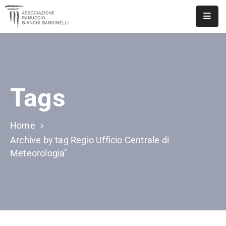
ASSOCIAZIONE
NOTIZIE
Tags
DOCUMENTI
EVENTI
Home
PUBBLICAZIONI
Archive by tag Regio Ufficio Centrale di
Meteorologia"
CONTATTI