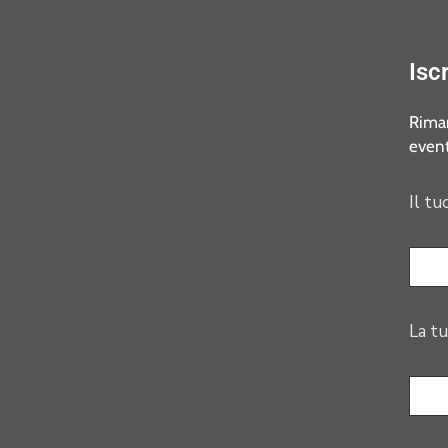
Isc
Riman
event
Il tu
La tu