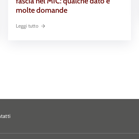
fascia nel MIC: qualche dato e
molte domande
Leggi tutto
tatti