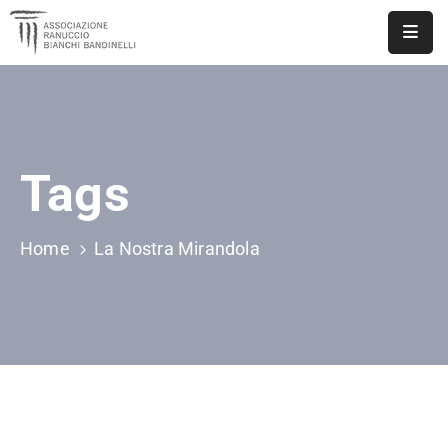
ASSOCIAZIONE
NOTIZIE
Tags
DOCUMENTI
EVENTI
Home
La Nostra Mirandola
PUBBLICAZIONI
CONTATTI