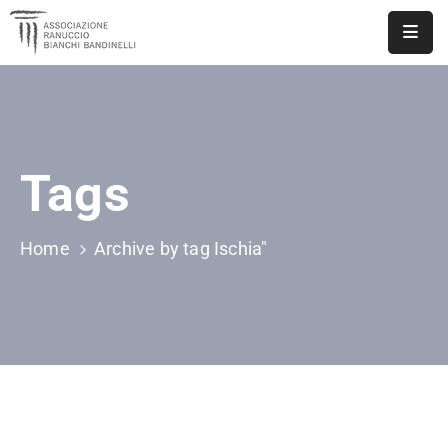
ASSOCIAZIONE
NOTIZIE
Tags
DOCUMENTI
EVENTI
Home
Archive by tag Ischia"
PUBBLICAZIONI
CONTATTI