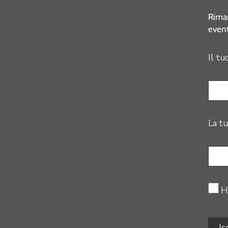
Riman
event
Il tu
La tu
H