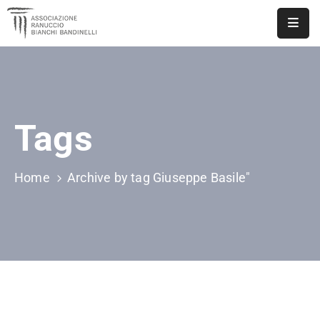
ASSOCIAZIONE
NOTIZIE
Tags
DOCUMENTI
EVENTI
Home
Archive by tag Giuseppe Basile"
PUBBLICAZIONI
CONTATTI