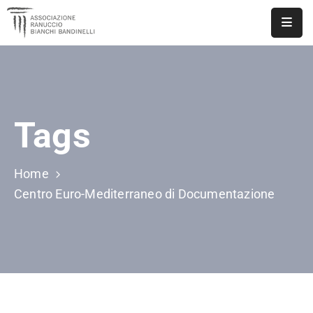
ASSOCIAZIONE
NOTIZIE
Tags
DOCUMENTI
EVENTI
Home
PUBBLICAZIONI
Centro Euro-Mediterraneo di Documentazione
CONTATTI