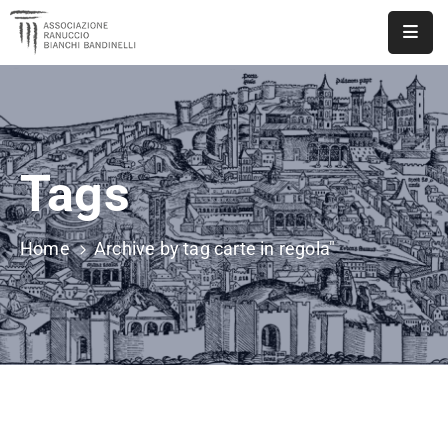
ASSOCIAZIONE
NOTIZIE
Tags
DOCUMENTI
EVENTI
Home
Archive by tag carte in regola"
PUBBLICAZIONI
CONTATTI