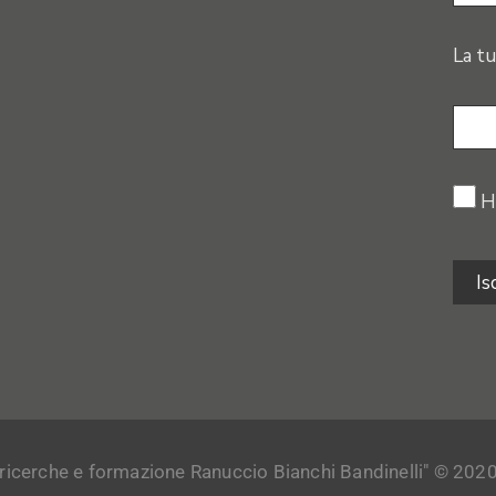
La tu
H
 ricerche e formazione Ranuccio Bianchi Bandinelli" © 2020. Tu