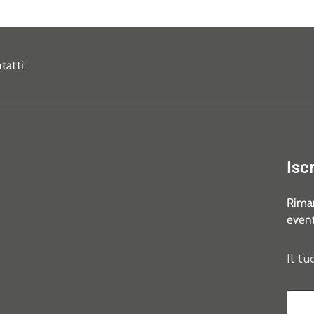
tatti
Isc
Riman
event
Il tu