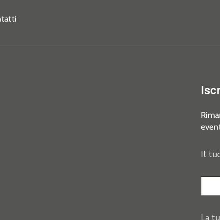
tatti
Isc
Riman
event
Il tu
La tu