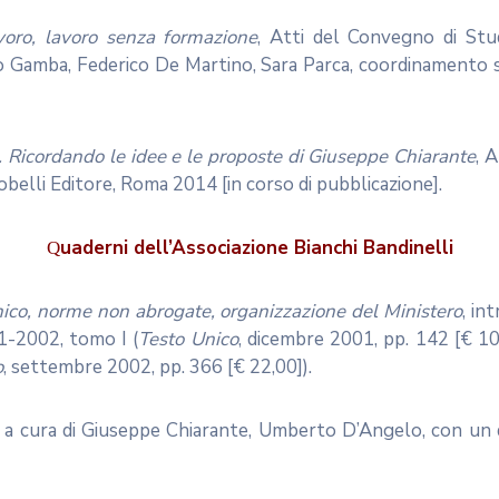
avoro, lavoro senza formazione
, Atti del Convegno di St
 Gamba, Federico De Martino, Sara Parca, coordinamento scien
to. Ricordando le idee e le proposte di Giuseppe Chiarante
, 
elli Editore, Roma 2014 [in corso di pubblicazione].
uaderni
dell’Associazione Bianchi Bandinelli
Q
Unico, norme non abrogate, organizzazione del Ministero
, in
1-2002, tomo I (
Testo Unico
, dicembre 2001, pp. 142 [€ 10,
o
, settembre 2002, pp. 366 [€ 22,00]).
, a cura di Giuseppe Chiarante, Umberto D’Angelo, con un d