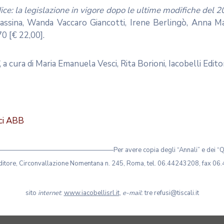
ice: la legislazione in vigore dopo le ultime modifiche del 
sina, Wanda Vaccaro Giancotti, Irene Berlingò, Anna Mari
0 [€ 22,00].
, a cura di Maria Emanuela Vesci, Rita Borioni, Iacobelli Edi
ici ABB
r avere copia degli “Annali” e dei “Quaderni” pubblicati
Editore, Circonvallazione Nomentana n. 245, Roma, tel. 06.44243208, fax 0
sito
internet
:
www.iacobellisrl.it
,
e-mail
: tre refusi@tiscali.it