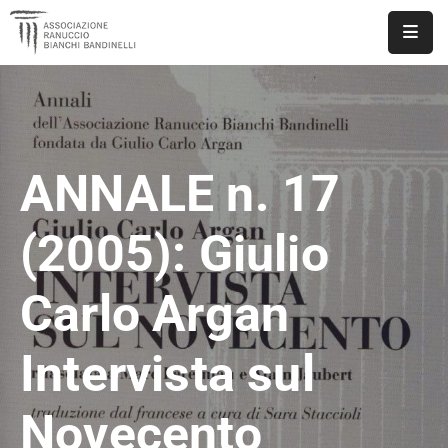
ASSOCIAZIONE
NOTIZIE
ANNALE n. 17
DOCUMENTI
EVENTI
(2005): Giulio
PUBBLICAZIONI
Carlo Argan
CONTATTI
Intervista sul
Novecento