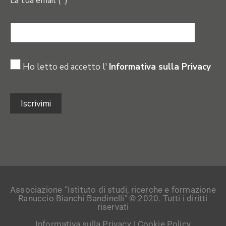
La tua email (*)
Ho letto ed accetto l'
Informativa sulla Privacy
Associazione “Istituto di studi, ricerche e formazione
Ranuccio Bianchi Bandinelli" © 2020. Tutti i diritti
riservati
Informativa sulla Privacy
|
Cookie Policy