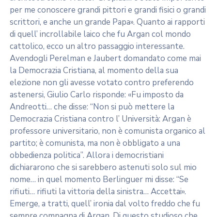
per me conoscere grandi pittori e grandi fisici o grandi
scrittori, e anche un grande Papa». Quanto ai rapporti
di quell’ incrollabile laico che fu Argan col mondo
cattolico, ecco un altro passaggio interessante.
Avendogli Perelman e Jaubert domandato come mai
la Democrazia Cristiana, al momento della sua
elezione non gli avesse votato contro preferendo
astenersi, Giulio Carlo risponde: «Fu imposto da
Andreotti… che disse: “Non si può mettere la
Democrazia Cristiana contro l’ Università: Argan è
professore universitario, non è comunista organico al
partito; è comunista, ma non è obbligato a una
obbedienza politica”. Allora i democristiani
dichiararono che si sarebbero astenuti solo sul mio
nome… in quel momento Berlinguer mi disse: “Se
rifiuti… rifiuti la vittoria della sinistra… Accettai».
Emerge, a tratti, quell’ ironia dal volto freddo che fu
sempre compagna di Argan. Di questo studioso che,