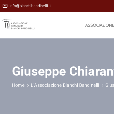
info@bianchibandinelli.it
ASSOCIAZION
Giuseppe Chiaran
Home
L’Associazione Bianchi Bandinelli
Giu