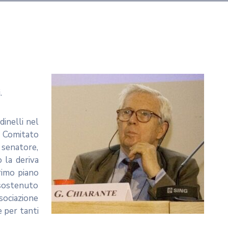
.
inelli nel
l Comitato
, senatore,
 la deriva
rimo piano
 sostenuto
sociazione
e per tanti