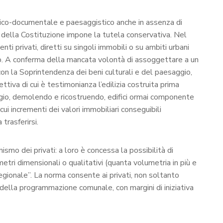
storico-documentale e paesaggistico anche in assenza di
t. 9 della Costituzione impone la tutela conservativa. Nel
nti privati, diretti su singoli immobili o su ambiti urbani
o. A conferma della mancata volontà di assoggettare a un
con la Soprintendenza dei beni culturali e del paesaggio,
tiva di cui è testimonianza l’edilizia costruita prima
gio, demolendo e ricostruendo, edifici ormai componente
ui incrementi dei valori immobiliari conseguibili
trasferirsi.
ismo dei privati: a loro è concessa la possibilità di
metri dimensionali o qualitativi (quanta volumetria in più e
 regionale”. La norma consente ai privati, non soltanto
 della programmazione comunale, con margini di iniziativa