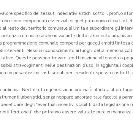
 valore specifico dei tessuti insediativi antichi sotto il profilo 
ri storici sono componenti essenziali di quel patrimonio di cui l’ar
o al resto del territorio comunale si limita a subordinare gli interve
ompetenza comunale anche in variante dello strumento urbanistic
e la programmazione comunale comporti per quegli ambiti l’intesa 
i interventi. Nessun riconoscimento ai luoghi della memoria collet
culative. Queste possono trovare legittimazione alterando o peg
bili stravolgimenti nelle destinazioni d’uso. In aggiunta, i cospic
o in pesantissimi costi sociali per i residenti, spesso costretti a 
rdinaria. Nei fatti, la rigenerazione urbana è affidata al protagon
li strumenti urbanistici, senza neppure ancorare tale facoltà a para
beneficiare degli “eventuali incentivi stabiliti dalla legislazione
mbiti territoriali” che potranno essere valutate pure in mancanza