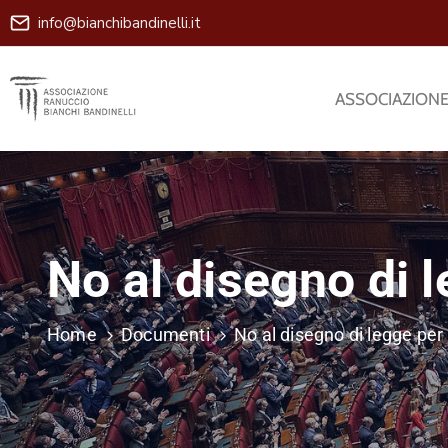
info@bianchibandinelli.it
ASSOCIAZION
No al disegno di 
Home
Documenti
No al disegno di legge per