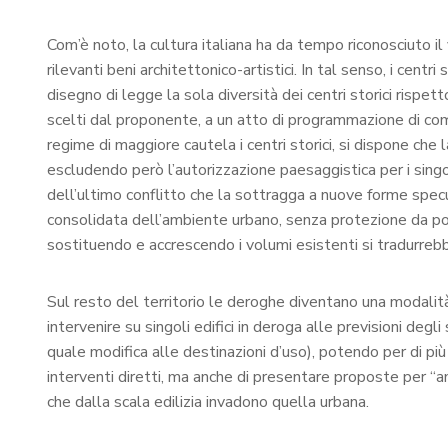
Com’è noto, la cultura italiana ha da tempo riconosciuto il
rilevanti beni architettonico-artistici. In tal senso, i cent
disegno di legge la sola diversità dei centri storici rispett
scelti dal proponente, a un atto di programmazione di c
regime di maggiore cautela i centri storici, si dispone ch
escludendo però l’autorizzazione paesaggistica per i singol
dell’ultimo conflitto che la sottragga a nuove forme spe
consolidata dell’ambiente urbano, senza protezione da possi
sostituendo e accrescendo i volumi esistenti si tradurrebber
Sul resto del territorio le deroghe diventano una modalità o
intervenire su singoli edifici in deroga alle previsioni deg
quale modifica alle destinazioni d’uso), potendo per di più 
interventi diretti, ma anche di presentare proposte per “a
che dalla scala edilizia invadono quella urbana.