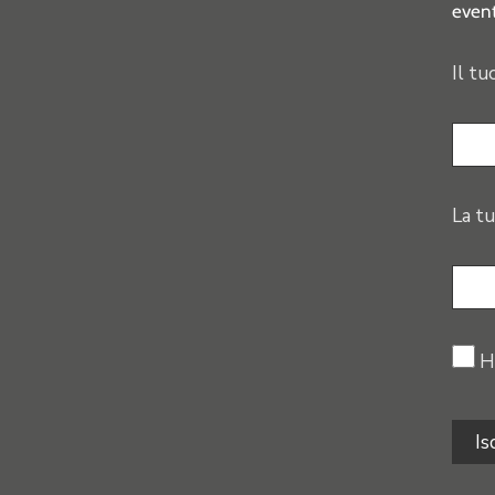
event
Il tu
La tu
H