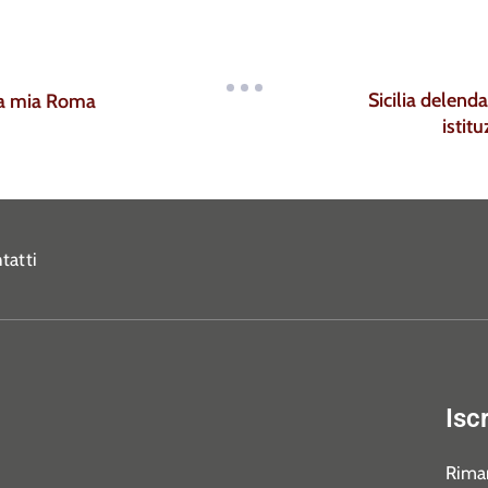
Sicilia delenda
la mia Roma
istit
tatti
Isc
Riman