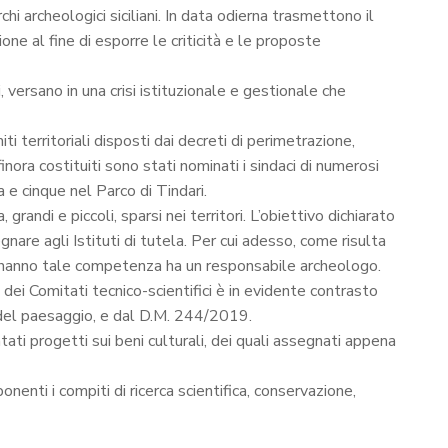
hi archeologici siciliani. In data odierna trasmettono il
e al fine di esporre le criticità e le proposte
i, versano in una crisi istituzionale e gestionale che
i territoriali disposti dai decreti di perimetrazione,
nora costituiti sono stati nominati i sindaci di numerosi
 e cinque nel Parco di Tindari.
andi e piccoli, sparsi nei territori. L’obiettivo dichiarato
gnare agli Istituti di tutela. Per cui adesso, come risulta
he hanno tale competenza ha un responsabile archeologo.
ei Comitati tecnico-scientifici è in evidente contrasto
e del paesaggio, e dal D.M. 244/2019.
 progetti sui beni culturali, dei quali assegnati appena
onenti i compiti di ricerca scientifica, conservazione,