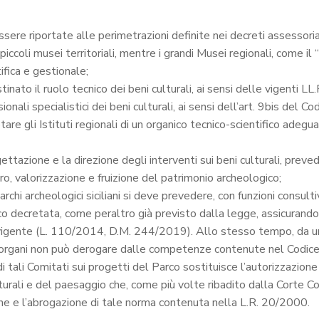
ssere riportate alle perimetrazioni definite nei decreti assessorial
oli musei territoriali, mentre i grandi Musei regionali, come il “P
fica e gestionale;
stinato il ruolo tecnico dei beni culturali, ai sensi delle vigen
fessionali specialistici dei beni culturali, ai sensi dell’art. 9bis de
tare gli Istituti regionali di un organico tecnico-scientifico adegu
ttazione e la direzione degli interventi sui beni culturali, prev
uro, valorizzazione e fruizione del patrimonio archeologico;
archi archeologici siciliani si deve prevedere, con funzioni consul
co decretata, come peraltro già previsto dalla legge, assicurando
gente (L. 110/2014, D.M. 244/2019). Allo stesso tempo, da un p
i organi non può derogare dalle competenze contenute nel Codice d
i tali Comitati sui progetti del Parco sostituisce l’autorizzazion
lturali e del paesaggio che, come più volte ribadito dalla Corte C
ione e l’abrogazione di tale norma contenuta nella L.R. 20/2000.