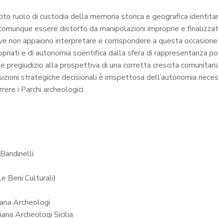
licito ruolo di custodia della memoria storica e geografica identita
comunque essere distorto da manipolazioni improprie e finalizzat
tive non appaiono interpretare e corrispondere a questa occasion
riati e di autonomia scientifica dalla sfera di rappresentanza polit
rte pregiudizio alla prospettiva di una corretta crescita comunitar
ioni strategiche decisionali è irrispettosa dell’autonomia necessa
rere i Parchi archeologici.
Bandinelli
le Beni Culturali)
iana Archeologi
ana Archeologi Sicilia