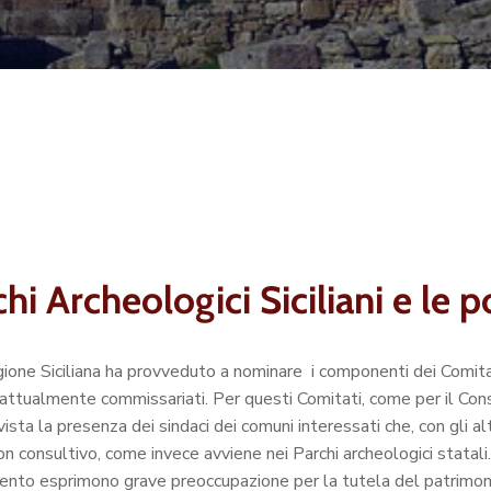
hi Archeologici Siciliani e le p
gione Siciliana ha provveduto a nominare i componenti dei Comitati
00 e attualmente commissariati. Per questi Comitati, come per il Co
ista la presenza dei sindaci dei comuni interessati che, con gli al
non consultivo, come invece avviene nei Parchi archeologici statali.
mento esprimono grave preoccupazione per la tutela del patrimoni