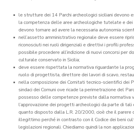
le strutture dei 14 Parchi archeologici siciliani devono e
la competenza delle aree archeologiche tutelate e dei picc
devono tornare ad avere la necessaria autonomia scienti
nell’assetto amministrativo regionale deve essere ripri
riconosciuti nei ruoli dirigenziali e direttivi i profili pro
possibile procedere all’indizione di nuovi concorsi per do
culturale conservato in Sicilia;
deve essere rispettata la normativa riguardante la proge
ruolo di progettista, direttore dei lavori di scavo, resta
nella composizione dei Comitati tecnico-scientifici dei P
sindaci dei Comuni ove ricade la perimetrazione del Par
possesso delle competenze previste dalla normativa vi
l’approvazione dei progetti archeologici da parte di tal
quanto disposto dalla L.R. 20/2000, cioè che il parere d
illegittimo perché in contrasto con il Codice dei beni cu
legislazioni regionali. Chiediamo quindi la non applicaz