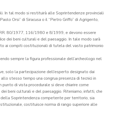
i. In tal modo si restituirà alle Soprintendenze provinciali
aolo Orsi” di Siracusa o il “Pietro Griffo” di Agrigento,
ti LL.RR. 80/1977, 116/1980 e 8/1999, e devono essere
l Codice dei beni culturali e del paesaggio. In tale modo sarà
ato ai compiti costituzionali di tutela del vasto patrimonio
edendo sempre la figura professionale dell’archeologo nel
tive, solo la partecipazione dell’esperto designato dai
 allo stesso tempo una congrua presenza di tecnici in
unto di vista procedurale si deve chiarire come
ei beni culturali e del paesaggio. Riteniamo, infatti, che
e della Soprintendenza competente per territorio, sia
ostituzionale, costituisce norma di rango superiore alle