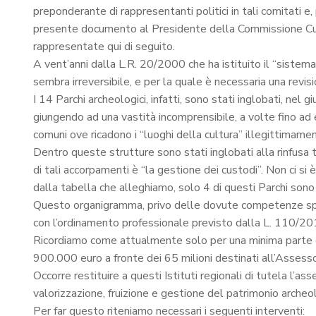
preponderante di rappresentanti politici in tali comitati e,
presente documento al Presidente della Commissione Cultur
rappresentate qui di seguito.
A vent’anni dalla L.R. 20/2000 che ha istituito il “sistema de
sembra irreversibile, e per la quale è necessaria una revis
I 14 Parchi archeologici, infatti, sono stati inglobati, nel
giungendo ad una vastità incomprensibile, a volte fino ad es
comuni ove ricadono i “luoghi della cultura” illegittimamen
Dentro queste strutture sono stati inglobati alla rinfusa tu
di tali accorpamenti è “la gestione dei custodi”. Non ci si 
dalla tabella che alleghiamo, solo 4 di questi Parchi son
Questo organigramma, privo delle dovute competenze specia
con l’ordinamento professionale previsto dalla L. 110/2014
Ricordiamo come attualmente solo per una minima parte de
900.000 euro a fronte dei 65 milioni destinati all’Assessor
Occorre restituire a questi Istituti regionali di tutela l’a
valorizzazione, fruizione e gestione del patrimonio archeol
Per far questo riteniamo necessari i seguenti interventi: