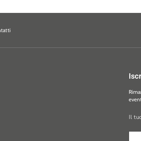
tatti
Isc
Riman
event
Il tu