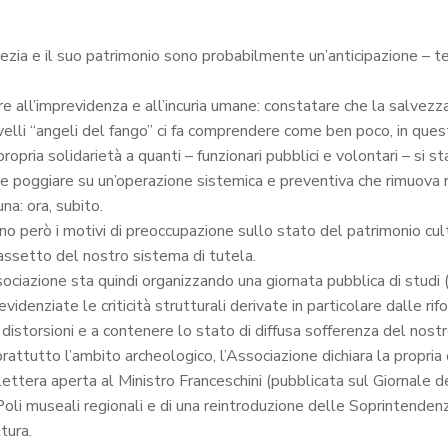
 e il suo patrimonio sono probabilmente un’anticipazione – terr
ire all’imprevidenza e all’incuria umane: constatare che la salvez
elli “angeli del fango” ci fa comprendere come ben poco, in questi
propria solidarietà a quanti – funzionari pubblici e volontari – si 
e poggiare su un’operazione sistemica e preventiva che rimuova r
una: ora, subito.
no però i motivi di preoccupazione sullo stato del patrimonio cult
assetto del nostro sistema di tutela.
’Associazione sta quindi organizzando una giornata pubblica di stu
 evidenziate le criticità strutturali derivate in particolare dalle 
i distorsioni e a contenere lo stato di diffusa sofferenza del nost
rattutto l’ambito archeologico, l’Associazione dichiara la prop
ettera aperta al Ministro Franceschini (pubblicata sul Giornale 
Poli museali regionali e di una reintroduzione delle Soprintendenz
tura.