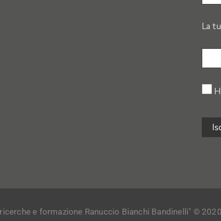
La tu
H
 ricerche e formazione Ranuccio Bianchi Bandinelli" © 2020. Tu