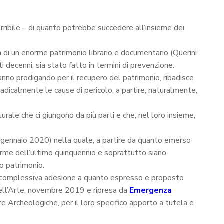
ibile – di quanto potrebbe succedere all’insieme dei
za di un enorme patrimonio librario e documentario (Querini
 decenni, sia stato fatto in termini di prevenzione.
stanno prodigando per il recupero del patrimonio, ribadisce
adicalmente le cause di pericolo, a partire, naturalmente,
urale che ci giungono da più parti e che, nel loro insieme,
di (gennaio 2020) nella quale, a partire da quanto emerso
riforme dell’ultimo quinquennio e soprattutto siano
ro patrimonio.
ria complessiva adesione a quanto espresso e proposto
dell’Arte, novembre 2019 e ripresa da
Emergenza
e Archeologiche, per il loro specifico apporto a tutela e