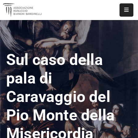
ASSOCIAZIONE
NOTIZIE
Sul caso della
DOCUMENTI
EVENTI
pala di
PUBBLICAZIONI
Caravaggio del
CONTATTI
Pio Monte della
Misericordia