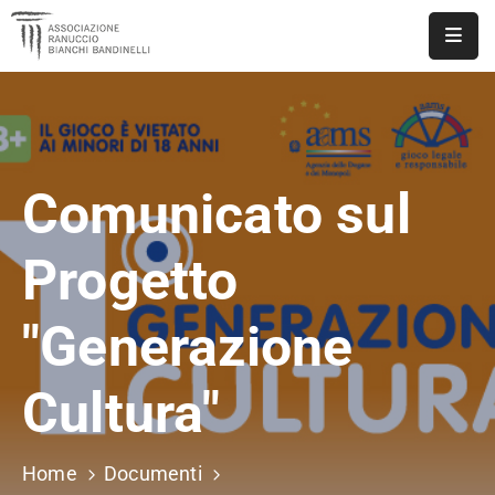
ASSOCIAZIONE
NOTIZIE
Comunicato sul
DOCUMENTI
EVENTI
Progetto
PUBBLICAZIONI
"Generazione
CONTATTI
Cultura"
Home
Documenti