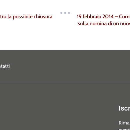
tro la possibile chiusura
19 febbraio 2014 – Comu
sulla nomina di un nuovo
tatti
Isc
Riman
event