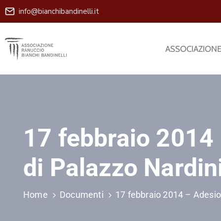
info@bianchibandinelli.it
ASSOCIAZION
17 febbraio 2014 
di Palazzo Nardin
Home
Documenti
17 febbraio 2014 – Adesion