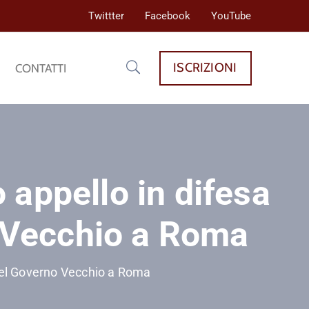
Twittter
Facebook
YouTube
ISCRIZIONI
CONTATTI
 appello in difesa
o Vecchio a Roma
 del Governo Vecchio a Roma