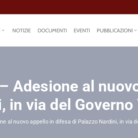
E
NOTIZIE
DOCUMENTI
EVENTI
PUBBLICAZIONI
– Adesione al nuovo
i, in via del Govern
e al nuovo appello in difesa di Palazzo Nardini, in via