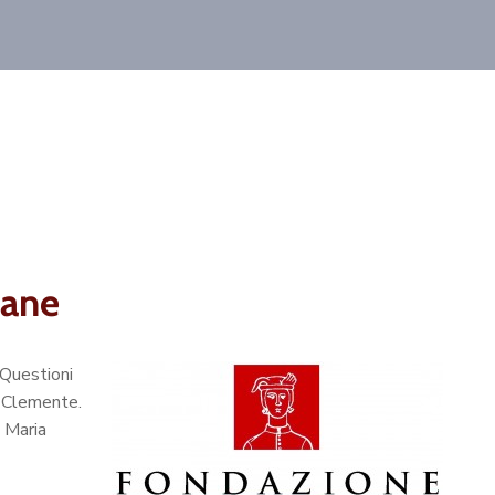
lane
 Questioni
o Clemente.
a Maria