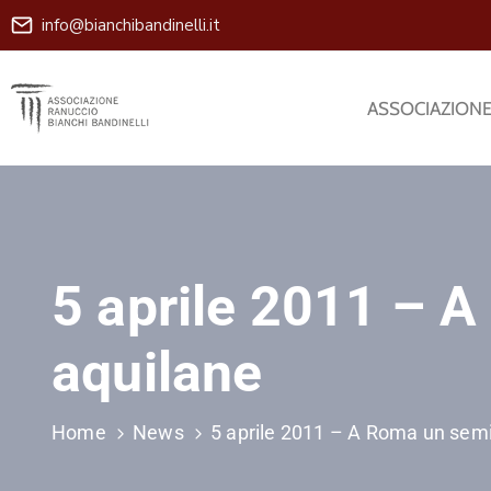
info@bianchibandinelli.it
ASSOCIAZION
5 aprile 2011 – A
aquilane
Home
News
5 aprile 2011 – A Roma un semin