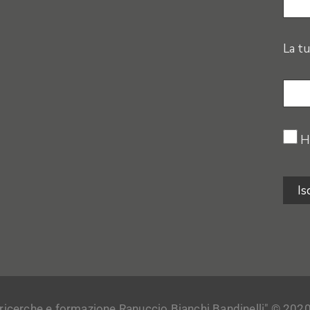
La tu
H
 ricerche e formazione Ranuccio Bianchi Bandinelli" © 2020. Tu