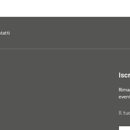
tatti
Isc
Riman
event
Il tu