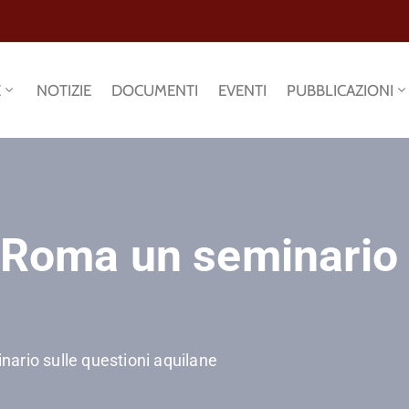
E
NOTIZIE
DOCUMENTI
EVENTI
PUBBLICAZIONI
 Roma un seminario 
ario sulle questioni aquilane