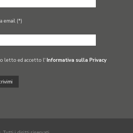
a email (*)
o letto ed accetto l'
Informativa sulla Privacy
tti i diritti riservati